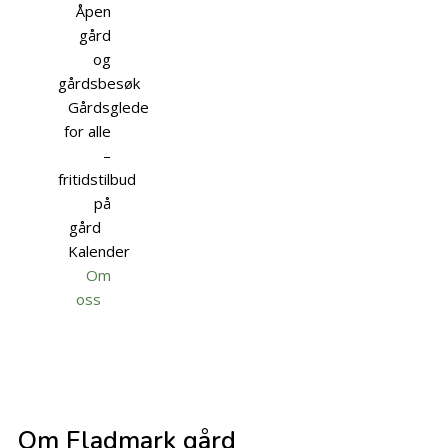
Åpen
gård
og
gårdsbesøk
Gårdsglede
for alle
–
fritidstilbud
på
gård
Kalender
Om
oss
Om Fladmark gård