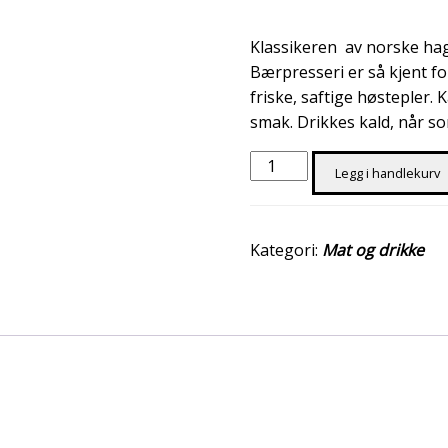
Klassikeren av norske hag
Bærpresseri er så kjent for
friske, saftige høstepler. 
smak. Drikkes kald, når so
Eplemost
Legg i handlekurv
0,33
l
antall
Kategori:
Mat og drikke