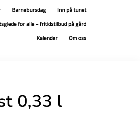
r
Barnebursdag
Inn på tunet
sglede for alle – fritidstilbud på gård
Kalender
Om oss
t 0,33 l