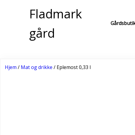
Fladmark
Gårdsbuti
gård
Hjem
/
Mat og drikke
/ Eplemost 0,33 l