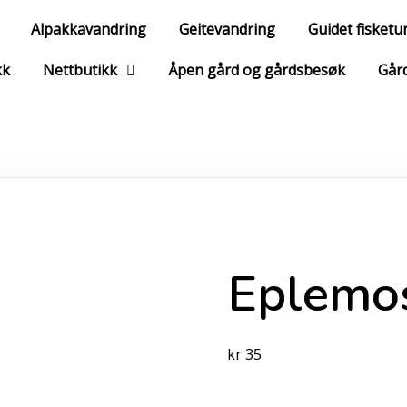
Alpakkavandring
Geitevandring
Guidet fisketu
kk
Nettbutikk
Åpen gård og gårdsbesøk
Gård
Eplemos
kr
35