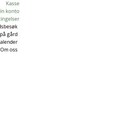
Kasse
in konto
tingelser
dsbesøk
d på gård
alender
Om oss