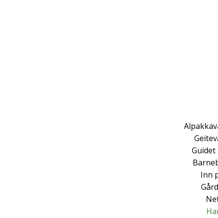
Alpakkav
Geite
Guidet 
Barne
Inn 
Gård
Ne
Ha