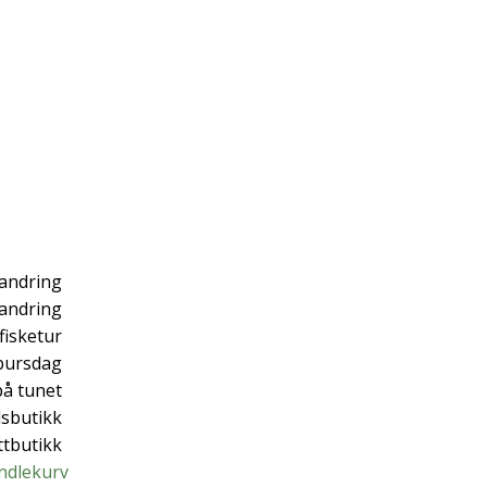
andring
vandring
fisketur
bursdag
på tunet
sbutikk
ttbutikk
ndlekurv