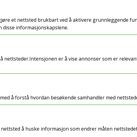
øre et nettsted brukbart ved å aktivere grunnleggende funk
n disse informasjonskapslene.
å nettsteder.Intensjonen er å vise annonser som er releva
re med å forstå hvordan besøkende samhandler med nettsted
 nettsted å huske informasjon som endrer måten nettstedet o