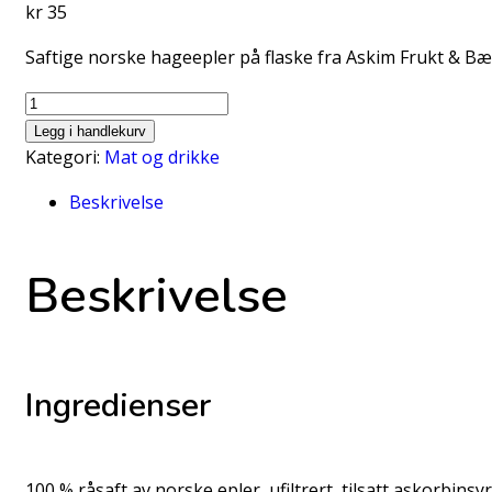
kr
35
Saftige norske hageepler på flaske fra Askim Frukt & Bær
Eplemost
m/fruktkjøtt
Legg i handlekurv
0,33
Kategori:
Mat og drikke
l
Beskrivelse
antall
Beskrivelse
Ingredienser
100 % råsaft av norske epler, ufiltrert, tilsatt askorbinsyr