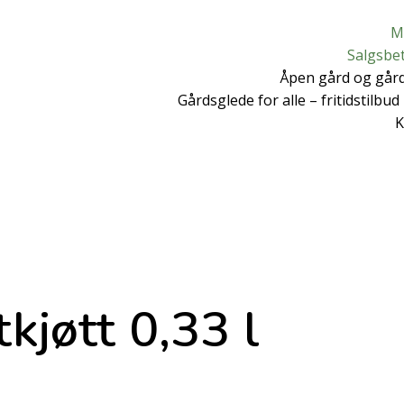
M
Salgsbe
Åpen gård og går
Gårdsglede for alle – fritidstilbu
K
kjøtt 0,33 l