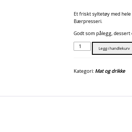
Et friskt syltetøy med h
Bærpresseri.
Godt som pålegg, dessert 
Jordbærsyltetøy
Legg i handlekurv
350g
antall
Kategori:
Mat og drikke