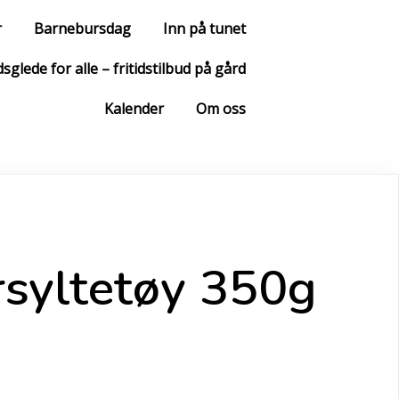
r
Barnebursdag
Inn på tunet
sglede for alle – fritidstilbud på gård
Kalender
Om oss
syltetøy 350g