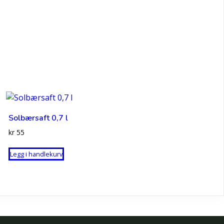
Solbærsaft 0,7 l
kr
55
Legg i handlekurv