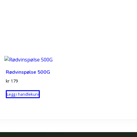
Rødvinspølse 500G
kr
179
Legg i handlekurv