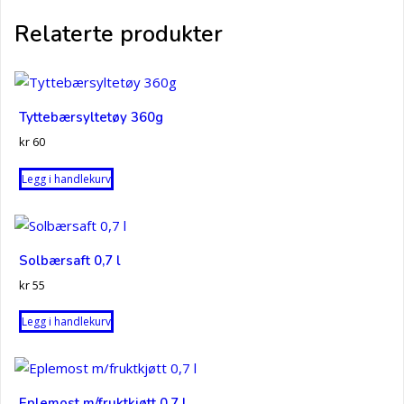
Relaterte produkter
Tyttebærsyltetøy 360g
kr
60
Legg i handlekurv
Solbærsaft 0,7 l
kr
55
Legg i handlekurv
Eplemost m/fruktkjøtt 0,7 l