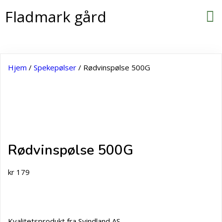
Fladmark gård
Hjem
/
Spekepølser
/ Rødvinspølse 500G
Rødvinspølse 500G
kr
179
Kvalitetsprodukt fra Svindland AS.